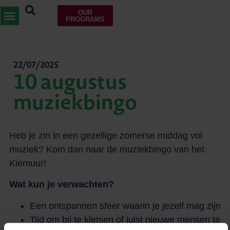
OUR
PROGRAMS
22/07/2025
10 augustus
muziekbingo
Heb je zin in een gezellige zomerse middag vol
muziek? Kom dan naar de muziekbingo van het
Kiemuur!
Wat kun je verwachten?
Een ontspannen sfeer waarin je jezelf mag zijn
Tijd om bij te kletsen of juist nieuwe mensen te