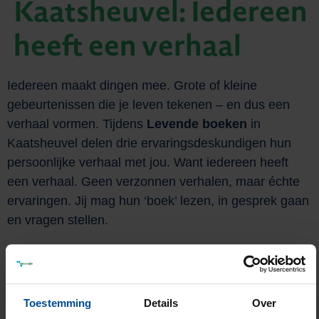
Kaatsheuvel: Iedereen
heeft een verhaal
Iedereen maakt dingen mee. Grote of kleine
gebeurtenissen die je leven tekenen – en dus een
verhaal vormen. Tijdens
Levende boeken
in
Kaatsheuvel delen drie ervaringsdeskundigen hun
persoonlijke verhaal met jou. Want iedereen heeft
een verhaal. Geen verzonnen verhalen, maar échte
ervaringen. Jij mag hun ‘boek’ lezen, in gesprek gaan
en vragen stellen.
Hoe werkt het?
Je kiest uit drie sessies, elk een half uur.
Na elke ronde is er 10 minuten pauze.
Toestemming
Details
Over