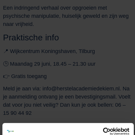
Een indringend verhaal over opgroeien met
psychische manipulatie, huiselijk geweld en zijn weg
naar vrijheid.
Praktische info
📍 Wijkcentrum Koningshaven, Tilburg
🕒 Maandag 29 juni, 18.45 – 21.30 uur
👉 Gratis toegang
Meld je aan via: info@herstelacademiedekiem.nl. Na
je aanmelding ontvang je een bevestigingsmail. Voelt
dat voor jou niet veilig? Dan kun je ook bellen: 06 –
15 90 44 92
Programma