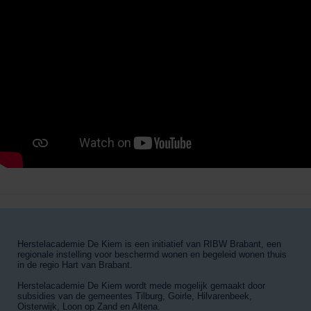
Herstelacademie De Kiem is een initiatief van RIBW Brabant, een
regionale instelling voor beschermd wonen en begeleid wonen thuis
in de regio Hart van Brabant.
Herstelacademie De Kiem wordt mede mogelijk gemaakt door
subsidies van de gemeentes Tilburg, Goirle, Hilvarenbeek,
Oisterwijk, Loon op Zand en Altena.