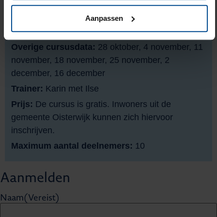
Start:
woensdag 21 oktober om 13.30 uur - 16.00
uur
Aanpassen
Locatie:
Spoorlaan 82c in Oisterwijk (Pleinzaal)
Overige cursusdata:
28 oktober, 4 november, 11
november, 18 november, 25 november, 2
december, 16 december
Trainer:
Karin met Ilse
Prijs:
De cursus is gratis. Inwoners uit de
gemeente Oisterwijk kunnen zich hiervoor
inschrijven.
Maximum aantal deelnemers:
10
Aanmelden
Naam
(Vereist)