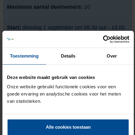
Maximum aantal deelnemers:
10
Start:
dinsdag 1 september om 09.30 uur - 12.00
uur
Locatie:
Zuiderkruisweg 1 in Tilburg
Overige cursusdata:
8 september, 15 september,
Toestemming
Details
Over
22 september, 29 september, 6 oktober, 13
oktober, 27 oktober
Deze website maakt gebruik van cookies
Trainer:
André en Karin
Onze website gebruikt functionele cookies voor een
Prijs:
De cursus is gratis. Inwoners uit de
goede ervaring en analytische cookies voor het meten
gemeente Tilburg kunnen zich hiervoor
van statistieken.
inschrijven.
Maximum aantal deelnemers:
10
Alle cookies toestaan