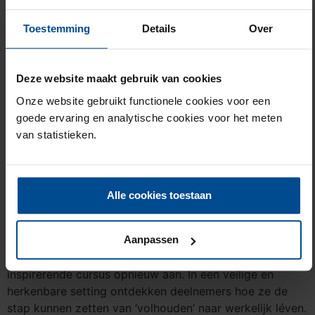
Herstelacademie De Kiem) en Surplus, in samenwerking
met…
Toestemming
Details
Over
Cursus Van overleven naar
leven vanaf september
Deze website maakt gebruik van cookies
weer in Kaatsheuvel
Onze website gebruikt functionele cookies voor een
goede ervaring en analytische cookies voor het meten
van statistieken.
Alle cookies toestaan
Na een succesvolle pilot eerder dit jaar, keert de cursus
Aanpassen
Van overleven naar leven terug naar Kaatsheuvel. Vanaf
september biedt Herstelacademie De Kiem deze
inspirerende cursus opnieuw aan. In een veilige en
herkenbare setting ontdekken deelnemers hoe ze de
stap kunnen zetten van ‘volhouden’ naar werkelijk léven.