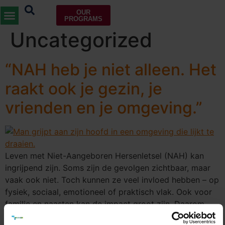
Categorie:
OUR
PROGRAMS
Uncategorized
“NAH heb je niet alleen. Het
raakt ook je gezin, je
vrienden en je omgeving.”
Leven met Niet-Aangeboren Hersenletsel (NAH) kan
ingrijpend zijn. Soms zijn de gevolgen zichtbaar, maar
vaak ook niet. Toch kunnen ze veel invloed hebben – op
fysiek, sociaal, emotioneel of praktisch vlak. Ook voor
familie en naasten kan de impact groot zijn. Daarom
organiseren Kiemuur Altena (onderdeel van