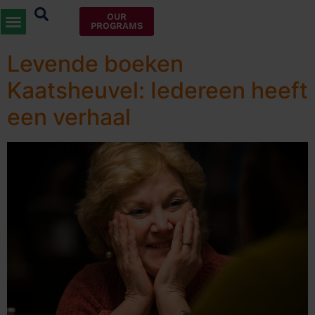
Categorie:
Nieuws
OUR
PROGRAMS
Levende boeken
Kaatsheuvel: Iedereen heeft
een verhaal